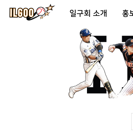
일구회 소개
홍