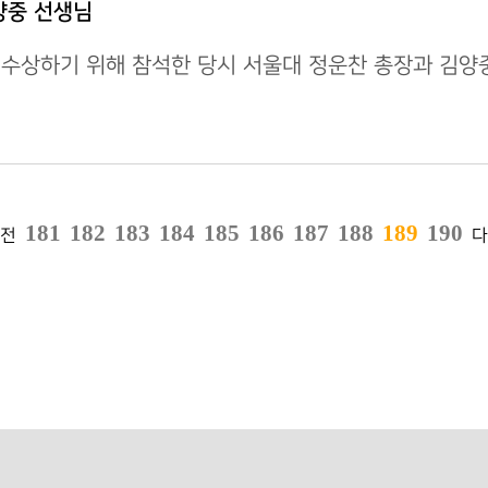
양중 선생님
 수상하기 위해 참석한 당시 서울대 정운찬 총장과 김양
181
182
183
184
185
186
187
188
189
190
전
다