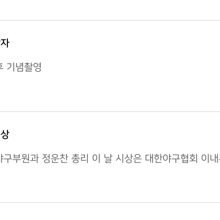
상자
후 기념촬영
시상
야구부원과 정운찬 총리 이 날 시상은 대한야구협회 이내