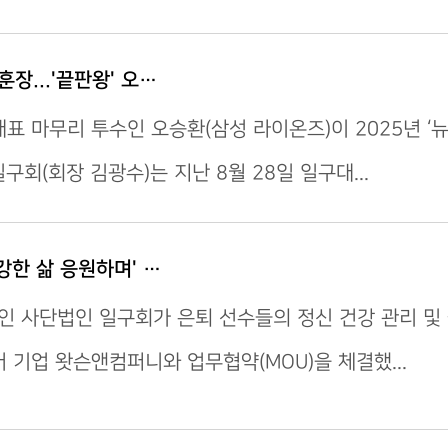
장...'끝판왕' 오…
표 마무리 투수인 오승환(삼성 라이온즈)이 2025년 
구회(회장 김광수)는 지난 8월 28일 일구대...
강한 삶 응원하며' …
인 사단법인 일구회가 은퇴 선수들의 정신 건강 관리 및 
 기업 왓슨앤컴퍼니와 업무협약(MOU)을 체결했...