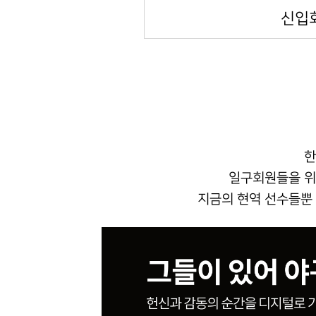
신입
한
일구회원들을 위
지금의 현역 선수들뿐 