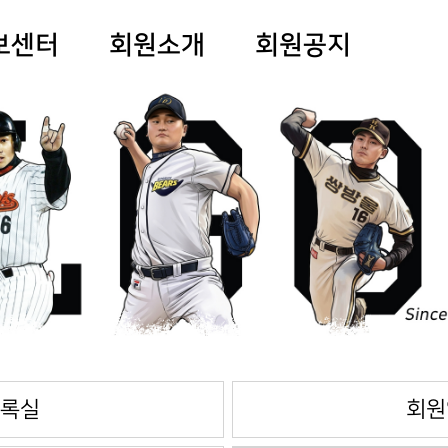
보센터
회원소개
회원공지
록실
회원