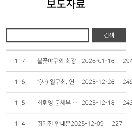
보도자료
검색
117
불꽃야구외 최강야구 모두 한국야구의 소중한 자…
2026-01-16
29
116
“(사) 일구회, 연천군의 ‘야구에 대한 책임’에…
2025-12-26
24
115
최휘영 문체부 장관의 ‘5만석 이상 대형 돔구장 …
2025-12-18
24
114
취재진 안내문
2025-12-09
227